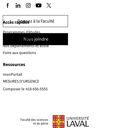
Donnez à la Faculté
Accès rapides
Programmes d’études
Nous joindre
Corps professoral
Nos départements et école
Foire aux questions
Ressources
monPortail
MESURES D'URGENCE
Composer le
418 656-5555